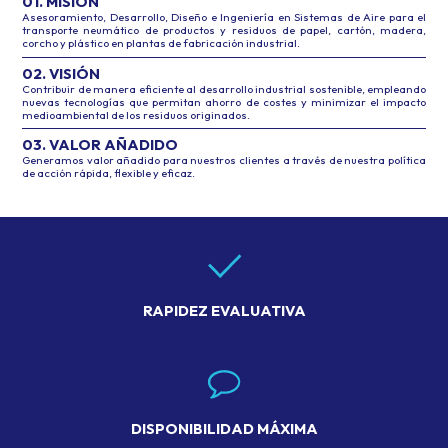
01. MISIÓN
Asesoramiento, Desarrollo, Diseño e Ingeniería en Sistemas de Aire para el
transporte neumático de productos y residuos de papel, cartón, madera,
corcho y plástico en plantas de fabricación industrial.
02. VISIÓN
Contribuir de manera eficiente al desarrollo industrial sostenible, empleando
nuevas tecnologías que permitan ahorro de costes y minimizar el impacto
medioambiental de los residuos originados.
03. VALOR AÑADIDO
Generamos valor añadido para nuestros clientes a través de nuestra política
de acción rápida, flexible y eficaz.
RAPIDEZ EVALUATIVA
DISPONIBILIDAD MÁXIMA